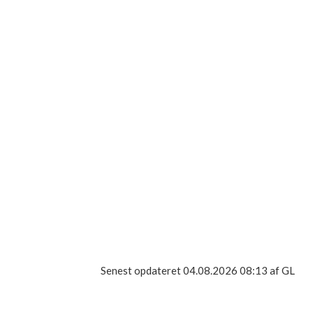
Vil du have kaffe/te bagefter koster det 10 kr. ekstra.
Vær med til at støtte
Fritidsborgers arbejde
med at skabe oplevelser og forandring i
Asnæs by og omegn.
Meld dig ind under fanebladet
"medlemsskab"
Det koster kun
25 kr. om
året
at være medlem af foreningen.
Få nyhedsbrevet ved at skrive din
emailadresse ind under fanebladet
"nyhedsbrev".
Senest opdateret 04.08.2026 08:13 af GL